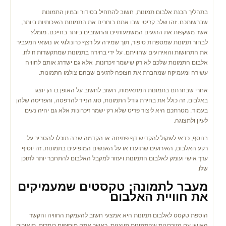
בתהליך הכנת אלבום תמונות, חשוב להתחיל בסידור ובמיון התמונות
שברשותכם. זהו שלב קריטי שבו אתם בוחרים את התמונות האיכותיות ביותר,
אשר משקפות את הרגעים המשמעותיים והחשובים ביותר בחייכם. מומלץ
לבחור תמונות שמספרות סיפור, תוך שמירה על רצף כרונולוגי או נושאי המעביר
את התחושות והאירועים שחוויתם. על ידי בחירה בתמונות שמתקשרות זו לזו,
אלבום התמונות שלכם לא רק שישמר זיכרונות, אלא גם ישדרג אותם לחוויה
עשירה ומעמיקה שמחברת את הצופה לרגעים שבהם צולמו התמונות.
אחרי שבחרתם בתמונות המתאימות, חשוב לחשוב על האופן בו הן יוצגו
באלבום. זה כולל את בחירת גודל התמונות, סוג הנייר להדפסה, והפריסה שלהן
בעמוד. מטרתכם היא ליצור פריט שלא רק ישמר זיכרונות אלא גם יהיה נעים
לעיון ולתצוגה.
בנוסף, כדאי לשקול להקדיש דף פתיחה או הקדמה שבה תוכלו להסביר על
רקע האלבום, האירועים שתועדו או על האנשים המופיעים בתמונות. זה יוסיף
ערך אישי ועומק לאלבום התמונות ויעזור למקבל האלבום להתחבר יותר לתוכן
שלו.
מעבר לתמונה: טקסטים שמעמיקים
את חוויית האלבום
הוספת טקסט לאלבום תמונות היא אמצעי חשוב להעמקת החוויה והקשר
האישי עם הזיכרונות שהתמונות מייצגות. כאשר אתם מוסיפים כותרות, תיאורים