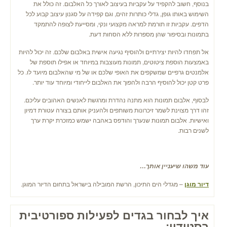
בנוסף, חשוב להקפיד על עקביות בעיצוב לאורך כל האלבום. זה כולל את
השימוש באותו גופן, גדלי כותרות זהים, וגם קפידה על סגנון עיצוב קבוע לכל
הדפים. עקביות זו תורמת למראה מקצועי ונקי, ומסייעת לצופה להתמקד
בתמונות ובסיפור שהן מספרות ללא הסחות דעת.
אל תפחדו להיות יצירתיים ולהוסיף נגיעה אישית באלבום שלכם. זה יכול להיות
באמצעות הוספת ציטוטים, תמונות מעוצבות במיוחד או אפילו תוספת של
אלמנטים גרפיים שמשקפים את האופי שלכם או של מי שהאלבום מיועד לו. כל
פרט קטן יכול להוסיף הרבה ולהפוך את האלבום לייחודי ומיוחד עוד יותר.
לבסוף, אלבום תמונות הוא מתנה נהדרת ומרגשת לאנשים האהובים עליכם.
זהו דרך מצוינת לשמר זיכרונות משותפים ולהעניק אותם בצורה עטורת דמיון
ואישיות. אלבום תמונות שנערך והודפס באהבה ישמש כמזכרת יקרת ערך
לשנים רבות.
עוד משהו שיעניין אותך…
דיור מוגן
– מגדלי הים התיכון, הרשת המובילה בישראל בתחום הדיור המוגן.
איך לבחור בגדים לפעילות ספורטיבית
בסטודיו: