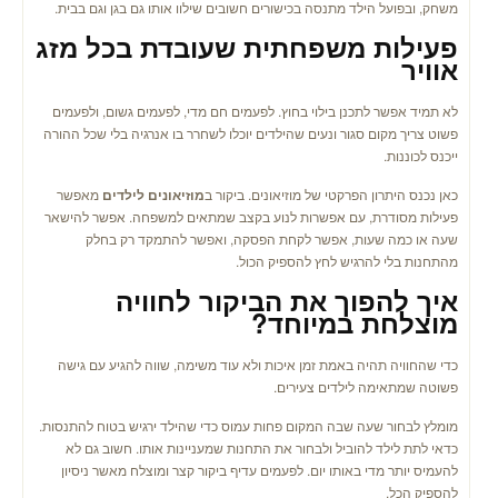
משחק, ובפועל הילד מתנסה בכישורים חשובים שילוו אותו גם בגן וגם בבית.
פעילות משפחתית שעובדת בכל מזג
אוויר
לא תמיד אפשר לתכנן בילוי בחוץ. לפעמים חם מדי, לפעמים גשום, ולפעמים
פשוט צריך מקום סגור ונעים שהילדים יוכלו לשחרר בו אנרגיה בלי שכל ההורה
ייכנס לכוננות.
כאן נכנס היתרון הפרקטי של מוזיאונים. ביקור ב
מוזיאונים לילדים
מאפשר
פעילות מסודרת, עם אפשרות לנוע בקצב שמתאים למשפחה. אפשר להישאר
שעה או כמה שעות, אפשר לקחת הפסקה, ואפשר להתמקד רק בחלק
מהתחנות בלי להרגיש לחץ להספיק הכול.
איך להפוך את הביקור לחוויה
מוצלחת במיוחד
?
כדי שהחוויה תהיה באמת זמן איכות ולא עוד משימה, שווה להגיע עם גישה
פשוטה שמתאימה לילדים צעירים.
מומלץ לבחור שעה שבה המקום פחות עמוס כדי שהילד ירגיש בטוח להתנסות.
כדאי לתת לילד להוביל ולבחור את התחנות שמעניינות אותו. חשוב גם לא
להעמיס יותר מדי באותו יום. לפעמים עדיף ביקור קצר ומוצלח מאשר ניסיון
להספיק הכל.