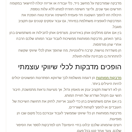
מדבקה שמודבקת על מחשב נייד, כלי עבודה או אריזה יכולה להישאר במקומה
חודשים ואף שנים, ולייצר חשיפה חוזרת למותג ללא עלות נוספת.
היכולת הזו להפוך השקעה חד-פעמית לחשיפה ארוכת טווח הופכת את
המדבקות לאופציה משתלמת במיוחד, גם עבור עסקים קטנים עם תקציב
מוגבל.
בין אם אתם מחלקים אותן באירועים, מצרפים אותן לחבילות או משתמשים בהן
בתוך הארגון, מדבקות ממותגות ממשיכות לעבוד עבור המותג שלכם הרבה
אחרי שהן מודפסות.
הן משדרות נגישות, קרבה ורלוונטיות, מה שהופך אותן לכלי שיווקי שקשה
להתחרות בו מבחינת עלות-תועלת.
הופכים מדבקות לכלי שיווקי עוצמתי
מדבקות ממותגות
הן דוגמה מושלמת לכך שדווקא הפתרונות הפשוטים יכולים
להיות היעילים ביותר.
הן לא דורשות תקציב ענק או מאמץ גדול, אך מציעות נראות מתמשכת, חיבור
רגשי עם הקהל ושדרוג של חוויית המותג.
בין אם אתם משתמשים בהן כדי לעצב אריזות, לחזק את תחושת השייכות של
העובדים או להפוך לקוחות לשגרירים,
מדבקות ממותגות הן כלי שיווקי שממשיך לעבוד עבורכם בכל מקום שבו הן
מופיעות.
רוצים שהמותג שלכם יבלוט בחיי היומיום? תנו למדבקות לספר את הסיפור
שלכם, צעד אחד קטן בכל פעם.