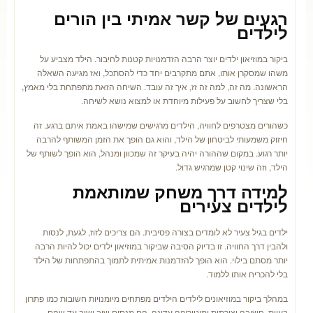
רגעים של קשר אמיתי בין הורים
לילדים
ביקור במוזיאון ילדים יוצר הרבה הזדמנויות קטנות לחיבור. הילד מצביע על
משהו שמסקרן אותו, אתם מתקרבים יחד כדי להסתכל, ואז מגיעה השאלה
הראשונה. מה זה, למה זה זז, איך זה עובד. השיחה הזאת מתפתחת בלי מאמץ,
בלי שצריך לחשוב על פעילות מיוחדת או למצוא נושא לשיחה.
כשהורים מצטרפים לחוויה, הילדים מרגישים שמישהו באמת איתם ברגע. זה
חיזוק משמעותי לביטחון של הילד, והוא גם הופך את הזמן המשותף להרבה
יותר רגוע. במקום שההורה יהיה בעיקר זה שמכוון ומנהל, הוא הופך לשותף של
הילד, וזה שינוי קטן שמרגיש גדול.
למידה דרך משחק שמותאמת
לילדים צעירים
ילדים בגיל צעיר לא לומדים בצורה פסיבית. הם צריכים לזוז, לגעת, לנסות
ולהבין דרך החוויה. זו בדיוק הסיבה שביקור במוזיאון ילדים יכול להיות הרבה
יותר מסתם בילוי. הוא הופך להזדמנות אמיתית לתמוך בהתפתחות של הילד
בלי להכריח אותו ללמוד.
במהלך ביקור במוזיאונים לילדים הילדים מפתחים מיומנויות חשובות כמו פתרון
בעיות, חשיבה יצירתית ומוטוריקה עדינה. הם מנסים שוב ושוב עד שהם