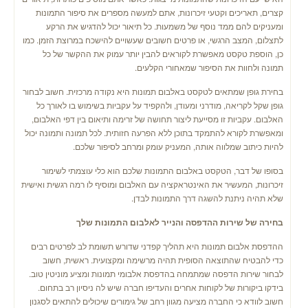
קצרים, תאריכים וקטעי זיכרונות, אתם למעשה מספרים את סיפור התמונות
ומעניקים להם ממד נוסף של משמעות. כל תיאור יכול להדגיש את הרקע
לתצלום, המצב הרגשי, או פרטים חשובים שעשויים להישכח במרוצת הזמן. כמו
כן, הוספת טקסט מאפשרת לקוראים להבין יותר עמוק את ההקשר של כל
תמונה ולחוות את הסיפור שמאחורי הקלעים.
בחירת גופן שמתאים לטקסט באלבום תמונות היא נקודה מרכזית. חשוב לבחור
גופן שקל לקריאה, מודרני ומעודן, ולהקפיד על עקביות בשימוש בו לאורך כל
האלבום. עקביות זו מסייעת ליצור תחושה של זרימה ותיאום בין דפי האלבום,
ומאפשרת לקורא להתמקד בתוכן ללא הפרעה חזותית. לכל תמונה ותמונה יכול
להיות כיתוב שמלווה אותה, המעניק עומק ומרחב לסיפור שלכם.
בסופו של דבר, הטקסט באלבום התמונות שלכם הוא כלי עוצמתי לשימור
זיכרונות, המעשיר את האינטראקציה עם האלבום ומוסיף לו רמה רגשית ואישית
שלא תהיה ניתנת להשגה דרך התמונות לבדן.
בחירה של שירות ההדפסה והנייר לאלבום התמונות שלך
ההדפסת אלבום תמונות היא תהליך קפדני שדורש תשומת לב לפרטים רבים
כדי להבטיח שהתוצאה הסופית תהיה מרשימה ומקצועית. ראשית, חשוב
לבחור שירות הדפסה שמתמחה בהדפסת אלבומי תמונות ומציע מוניטין טוב.
בידקו ביקורות של לקוחות אחרים והעדיפו חברה שיש לה ניסיון רב בתחום.
חשוב לוודא כי החברה מציעה מגוון רחב של גימורים שיכולים להתאים לסגנון