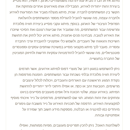
מיתוג אירוע חברה מביא עמו יתרונות משמעותיים לארגון. ראשית, הוא מסייע
ביצירת זהות ייחודית לאירוע, המבדילה אותו מאירועים אחרים ומחזקת את
הקשר בין המשתתפים לחברה. שנית, מיתוג מוצלח מגביר את המודעות לאירוע
ולחברה עצמה, מה שעשוי להוביל להגדלת מספר המשתתפים ולהעלאת
הפרופיל הציבורי של הארגון. בנוסף, מיתוג עקבי מסייע ביצירת חוויה מלוכדת
ומרשימה עבור המשתתפים, מה שמגביר את שביעות רצונם ואת הסיכוי שיזכרו
את האירוע לטובה. מבחינה פנים-ארגונית, מיתוג אירוע יכול לחזק את תחושת
השייכות והגאווה של העובדים, ולשמש כלי אפקטיבי להעברת ערכי החברה
ומסריה. מעבר לכך מיתוג מקצועי מסייע במשיכת שותפים עסקיים וספונסרים
פוטנציאליים, מה שעשוי להוביל להזדמנויות עסקיות חדשות ולחיזוק המוניטין
של החברה בתעשייה.
ניתן להשתמש במגוון רחב של מוצרי דפוס למיתוג אירועים, אשר תורמים
ליצירת חוויה מלוכדת ובלתי נשכחת עבור המשתתפים. הזמנות מודפסות הן
נקודת המגע הראשונה עם האורחים והעובדים, ויכולות לכלול עיצובים
מרשימים, הטבעות זהב או כסף, או אפילו חיתוכי לייזר ייחודיים להדגשת
המיתוג. באירוע עצמו, שלטי הכוונה ורול-אפים מעוצבים מסייעים בניווט
ומחזקים את זהות המותג. תגי שם למשתתפים, מודפסים על נייר איכותי מוסיף
למקצועיות האירוע. הדפסה של תוכניות האירוע על נייר משובח עם גימורים
מיוחדים כמו למינציה או הבלטה, מספקות מידע חשוב תוך שמירה על
אסתטיקה גבוהה.
לשולחנות האוכל, ניתן להכין תפריטים מעוצבים, מפיות ממותגות, ואפילו