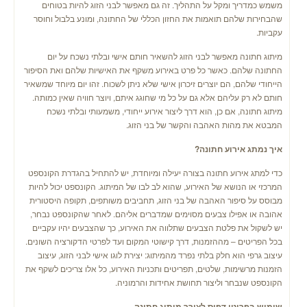
משמש כמדריך ומקל על התהליך. זה גם מאפשר לבני הזוג להיות בטוחים
שהבחירות שלהם תואמות את החזון הכללי של החתונה, ומונע בלבול וחוסר
עקביות.
מיתוג חתונה מאפשר לבני הזוג להשאיר חותם אישי ובלתי נשכח על יום
החתונה שלהם. כאשר כל פרט באירוע משקף את האישיות שלהם ואת הסיפור
הייחודי שלהם, הם יוצרים זיכרון אישי שלא ניתן לשכוח. זהו יום מיוחד שמשאיר
חותם לא רק עליהם אלא גם על כל מי שחוגג איתם, ויוצר חוויה שאין כמותה.
מיתוג חתונה, אם כן, הוא דרך ליצור אירוע ייחודי, משמעותי ובלתי נשכח
המבטא את מהות האהבה והקשר של בני הזוג.
איך נמתג אירוע חתונה?
כדי למתג אירוע חתונה בצורה יעילה ומיוחדת, יש להתחיל בהגדרת הקונספט
המרכזי או הנושא של האירוע, שהוא לב לבו של המיתוג. הקונספט יכול להיות
מבוסס על סיפור האהבה של בני הזוג, תחביבים משותפים, תקופה היסטורית
אהובה או אפילו צבעים מסוימים שמדברים אליהם. לאחר שהקונספט נבחר,
יש לשקול את פלטת הצבעים שתלווה את האירוע, כך שהצבעים יהיו עקביים
בכל הפריטים – מההזמנות, דרך קישוטי המקום ועד לפרטי הדקורציה השונים.
עיצוב גרפי הוא חלק בלתי נפרד מהמיתוג: יצירת לוגו אישי לבני הזוג, עיצוב
הזמנות מרשימות, שלטים, תפריטים ותכניות האירוע, כל אלו צריכים לשקף את
הקונספט שנבחר וליצור תחושת אחידות והרמוניה.
שימוש בפריטי דפוס לצורך מיתוג חתונה