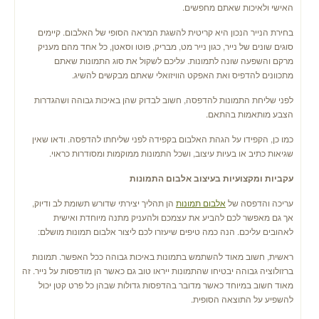
האישי ולאיכות שאתם מחפשים.
בחירת הנייר הנכון היא קריטית להשגת המראה הסופי של האלבום. קיימים
סוגים שונים של נייר, כגון נייר מט, מבריק, פוטו וסאטן, כל אחד מהם מעניק
מרקם והשפעה שונה לתמונות. עליכם לשקול את סוג התמונות שאתם
מתכוונים להדפיס ואת האפקט הוויזואלי שאתם מבקשים להשיג.
לפני שליחת התמונות להדפסה, חשוב לבדוק שהן באיכות גבוהה ושהגדרות
הצבע מותאמות בהתאם.
כמו כן, הקפידו על הגהת האלבום בקפידה לפני שליחתו להדפסה. ודאו שאין
שגיאות כתיב או בעיות עיצוב, ושכל התמונות ממוקמות ומסודרות כראוי.
עקביות ומקצועיות בעיצוב אלבום התמונות
עריכה והדפסה של
אלבום תמונות
הן תהליך יצירתי שדורש תשומת לב ודיוק,
אך גם מאפשר לכם להביע את עצמכם ולהעניק מתנה מיוחדת ואישית
לאהובים עליכם. הנה כמה טיפים שיעזרו לכם ליצור אלבום תמונות מושלם:
ראשית, חשוב מאוד להשתמש בתמונות באיכות גבוהה ככל האפשר. תמונות
ברזולוציה גבוהה יבטיחו שהתמונות ייראו טוב גם כאשר הן מודפסות על נייר. זה
מאוד חשוב במיוחד כאשר מדובר בהדפסות גדולות שבהן כל פרט קטן יכול
להשפיע על התוצאה הסופית.