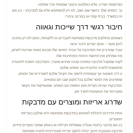
כפרסומת ישירה, אלא כאלמנט עיצובי שמוסיף ערך אסתטי.
כך, המותג שלך נחשף שוב ושוב, לא רק למשתמש אלא גם לסביבתו – בין אם
זה במשרד, בבית קפה או במרחב ציבורי.
חיבור רגשי דרך שייכות וגאווה
כשאתם מחלקים מדבקות ממותגות לעובדים או ללקוחות, אתם לא רק נותנים
להם מוצר – אתם יוצרים חיבור אישי.
עובד שמדביק את המדבקה על הציוד האישי שלו מבטא גאווה ושייכות לארגון,
מה שמחזק את תחושת הזהות והמחויבות שלו.
לקוח שמקבל מדבקה כמתנה קטנה מרגיש מוערך, והמדבקה הופכת לתזכורת
מתמשכת לחוויה החיובית עם המותג שלכם.
זו דרך פשוטה אך עוצמתית להפוך את הקהל שלכם לשגרירים של המותג,
שמפיצים את המסר שלכם בכל מקום שבו הם נמצאים.
המדבקות יוצרות נקודות מגע נוספות עם המותג, שמעמיקות את הקשר
ומגבירות את הנאמנות לאורך זמן.
שדרוג אריזות ומוצרים עם מדבקות
אחת הדרכים היעילות לשימוש במדבקות ממותגות היא שילובן באריזות
המוצרים.
בין אם מדובר בחנות אונליין ששולחת חבילות או בעסק שמוכר מוצרים פיזיים,
מדבקה מעוצבת היטב יכולה להפוך אריזה סטנדרטית לחוויה ממותגת.