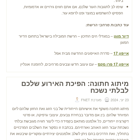
ביותר.
שימו לב לתגובות העור שלכם
.
אם אתם חווים גירויים או אדמומיות,
הפסיקו להשתמש במוצר ופנו לרופא עור.
עוד כתבות מרחבי הרשת:
דיור מוגן
– במגדלי הים התיכון – הרשת המובילה בישראל בתחום הדיור
המוגן
אייפון 17
– סדרת האייפונים החדשה מבית אפל
אייפון 17 פרו מקס
– עם עיצוב חדש וצבעים מרהיבים, להזמנה אונליין
מיתוג חתונה: הפיכת האירוע שלכם
לבלתי נשכח
23 יוני, 2024
מערכת FNET
מיתוג חתונה משקף את אישיותם הייחודית של בני הזוג ואת החזון שלהם ליום
המיוחד שלהם. בין אם מדובר בבחירת צבעים, עיצובי גרפיקה, או פרטי
דקורציה ייחודיים, כל אלמנט מותאם בקפידה כדי ליצור חוויה מגובשת ובלתי
נשכחת עבור הזוג האוהב ואורחיהם. בכתבה זו נסקור את השלבים המרכזיים
בתהליך, ואת הדרכים בהם ניתן לשלב אלמנטים יצירתיים ומקוריים שיבטאו את
האהבה והקשר המיוחד של בני הזוג.