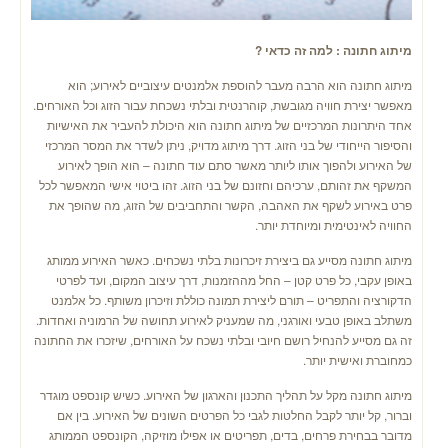
מיתוג חתונה : למה זה כדאי ?
מיתוג חתונה הוא הרבה מעבר להוספת אלמנטים עיצוביים לאירוע; הוא
מאפשר יצירת חוויה מגובשת, קוהרנטית ובלתי נשכחת עבור הזוג וכל האורחים.
אחד היתרונות המרכזיים של מיתוג חתונה הוא היכולת להעביר את האישיות
והסיפור הייחודי של בני הזוג. דרך מיתוג מדויק, ניתן לשדר את המסר המרכזי
של האירוע ולהפוך אותו ליותר מאשר סתם עוד חתונה – הוא הופך לאירוע
המשקף את זהותם, ערכיהם וחזונם של בני הזוג. זהו ביטוי אישי המאפשר לכל
פרט באירוע לשקף את האהבה, הקשר והתחביבים של הזוג, מה שהופך את
החוויה לאינטימית ומיוחדת יותר.
מיתוג חתונה מסייע גם ביצירת זיכרונות בלתי נשכחים. כאשר האירוע ממותג
באופן עקבי, כל פרט קטן – החל מההזמנות, דרך עיצוב המקום, ועד לפרטי
הדקורציה והתפריט – תורם ליצירת תמונה כוללת וזיכרון משותף. כל אלמנט
משתלב באופן טבעי ואורגני, מה שמעניק לאירוע תחושה של הרמוניה ואחדות.
זה גם מסייע להנחיל רושם חיובי ובלתי נשכח על האורחים, שיזכרו את החתונה
כמחוברת ואישית יותר.
מיתוג חתונה מקל על תהליך התכנון והארגון של האירוע. כשיש קונספט מוגדר
וברור, קל יותר לקבל החלטות לגבי כל הפרטים השונים של האירוע. בין אם
מדובר בבחירת פרחים, בדים, תפריטים או אפילו מוזיקה, הקונספט הממותג