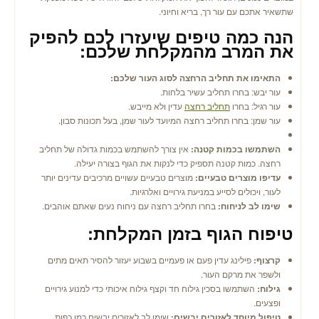
שתשאיר אתכם עם עור רך, בריא וחיוני.
הנה כמה טיפים שיעזרו לכם להפיק
את המרב מהמקלחת שלכם:
התאימו את תחליב הרחצה לסוג העור שלכם:
עור יבש: בחרו תחליב עשיר בלחות.
עור רגיל: בחרו
תחליב רחצה
עדין ולא מייבש.
עור שמן: בחרו תחליב רחצה המיועד לעור שמן, בעל תכונות סבון.
השתמשו בכמות קטנה:
אין צורך להשתמש בכמות גדולה של תחליב
רחצה. כמות קטנה תספיק כדי לנקות את הגוף בצורה יעילה.
עדיפו מוצרים טבעיים:
מוצרים טבעיים עשויים מרכיבים עדינים יותר
לעור, ויכולים לסייע במניעת גירויים ואלרגיות.
שימו לב לניחוח:
בחרו תחליב רחצה עם ניחוח נעים שאתם אוהבים.
טיפוח הגוף בזמן המקלחת:
קרצוף:
פילינג עדין פעם או פעמיים בשבוע יעזור להסיר תאים מתים
ולשפר את מרקם העור.
גילוח:
השתמשו בסכין גילוח חד וקצף גילוח איכותי כדי למנוע גירויים
ופצעים.
טיפול מיוחד לאזורים יבשים:
שימו לב לאזורים יבשים כמו כפות