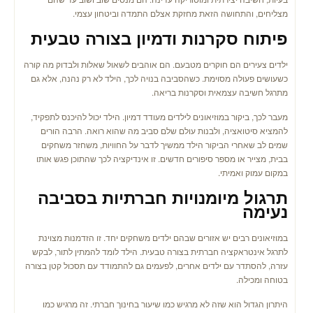
מצליחים, והתחושה הזאת מחזקת אצלם התמדה וביטחון עצמי.
פיתוח סקרנות ודמיון בצורה טבעית
ילדים צעירים הם חוקרים מטבעם. הם אוהבים לשאול שאלות ולבדוק מה קורה
כשעושים פעולה מסוימת. כשהסביבה בנויה לכך, הילד לא רק נהנה, אלא גם
מתרגל חשיבה עצמאית וסקרנות בריאה.
מעבר לכך, ביקור במוזיאונים לילדים מעודד דמיון. הילד יכול להיכנס לתפקיד,
להמציא סיטואציה, ולבנות עולם שלם סביב מה שהוא רואה. הרבה הורים
שמים לב שאחרי הביקור הילד ממשיך לדבר על החוויות, משחזר משחקים
בבית, מצייר או מספר סיפורים חדשים. זו אינדיקציה לכך שהתוכן פגש אותו
במקום עמוק ואמיתי.
תרגול מיומנויות חברתיות בסביבה
נעימה
במוזיאונים רבים יש אזורים שבהם ילדים משחקים יחד. זו הזדמנות מצוינת
לתרגל אינטראקציה חברתית בצורה טבעית. הילד לומד להמתין לתור, לבקש
עזרה, להסתדר עם ילדים אחרים, לפעמים גם להתמודד עם תסכול קטן בצורה
בטוחה ומכילה.
היתרון הגדול הוא שזה לא מרגיש כמו שיעור בחינוך חברתי. זה מרגיש כמו