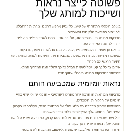
פשוטה לייצר נראות
ושייכות למותג שלך
בעולם העסקי התחרותי של ימינו, כל עסק מחפש דרכים יצירתיות להתבלט
ולהישאר בתודעת הלקוחות והעובדים.
מדבקות ממותגות – מוצר פשוט, זול ורב-גוני – הפכו לאחד הכלים היעילים
ביותר להשגת המטרה הזו.
בין אם הן מוצמדות למחשב נייד, לבקבוק מים או לאריזת מוצר, מדבקות
ממותגות מציעות נוכחות מתמשכת שמגבירה את החשיפה למותג ומחזקת את
הקשר הרגשי עם הקהל.
איך מוצר כל כך קטן יכול לעשות הבדל כל כך גדול? הנה המדריך המלא
לשימוש במדבקות ממותגות ככלי שיווקי חכם.
נראות יומיומית שמטביעה חותם
מדבקות ממותגות הן הרבה יותר מפריט דקורטיבי – הן כלי שיווקי שחי בחיי
היומיום של הלקוחות והעובדים.
כשמישהו מדביק מדבקה עם הלוגו שלך על המחשב הנייד, הקלסר או בקבוק
המים שלו, המותג שלך הופך לחלק בלתי נפרד משגרתו.
בכל פעם שהוא פותח את המחשב או לוגם מהבקבוק, המדבקה מזכירה לו את
העסק שלך, בצורה עדינה אך עקבית.
היתרון המרכזי הוא השילוב בין שימושיות לעיצוב: המדבקה לא נתפסת