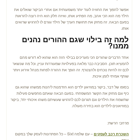
אפשר להפוך את החוויה לעוד יותר משמעותית אם אחרי הביקור שואלים את
הילד מה הוא הכי אהב, מה הפתיע אותו, ואיזה חלק הוא היה רוצה להראות
בפעם הבאה. זה מחזק את תחושת הערך של הילד וגורם לו להרגיש שרואים
אותו.
למה זה בילוי שגם ההורים נהנים
ממנו
?
אחד הדברים שהורים הכי מעריכים בבילוי הזה הוא שהוא לא דורש מהם
להמציא תוכן. הסביבה כבר מלאה בפעילויות שמעוררות עניין, וכל מה שנשאר
לכם זה להיות נוכחים ולהצטרף. זה הופך את ההורה לפחות מנהל אירוע ויותר
שותף אמיתי לזמן איכות.
בסופו של דבר, ביקור במוזיאון ילדים הוא הזדמנות ליהנות ממשהו שהוא גם
כיף וגם מחזק את הקשר המשפחתי. בפעם הבאה שאתם מחפשים פעילות
שתשמח את הילדים וגם תגרום לכם להרגיש שעשיתם משהו איכותי יחד, ביקור
במוזיאונים לילדים הוא בחירה מעולה.
מרחבי הרשת:
השכרת רכב לעסקים
– עם שלמה Sixt – כל הפתרונות לעסק שלך במקום
אחד