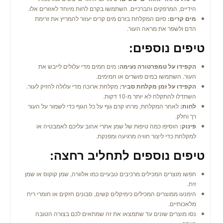
הידיים, המרפקים והברכיים. השתמשו בקרם לחות מיוחד לאזורים אלו.
מים קרים:
סיום המקלחת בזרם מים קרים יעזור להמריץ את זרימת
הדם ולשפר את מראה העור.
טיפים נוספים:
הקפידו על טמפרטורה נעימה:
מים חמים מדי עלולים לייבש את
העור. השתמשו במים פושרים או חמימים.
הקפידו על זמן מקלחת סביר:
מקלחת ארוכה מדי עלולה להזיק לעור.
השתדלו להתקלח לא יותר מ-10 דקות.
לחות:
לאחר המקלחת, מרחו קרם גוף על כל הגוף כדי לשמור על העור
רך וחלק.
פינוק:
הוסיפו כמה טיפות של שמן אתרי אהוב עליכם לאמבטיה או
למקלחת כדי ליצור חוויה מרגיעה ומפנקת.
טיפים נוספים לתחליב רחצה:
חפשו מוצרים המכילים מרכיבים טבעיים כמו אלוורה, שמן קוקוס או שמן
זית.
הימנעו ממוצרים המכילים כימיקלים קשים, סבונים חזקים או חומרי ריח
מלאכותיים.
נסו מוצרים שונים עד שתמצאו את זה שמתאים לכם בצורה הטובה