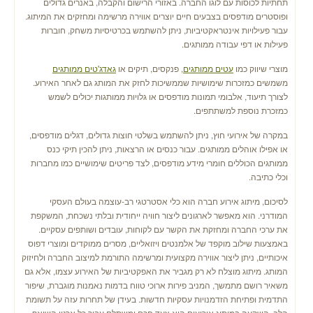
תחתיות לכוסות עם לוגו החברה. באזורי הרישום והקבלה, באנרים גדולים
ופוסטרים מודפסים בצבעים חיים יוצרים אווירה מרשימה ומחזקים את המיתוג.
עבור פעילויות אינטראקטיביות, ניתן להשתמש בכרטיסיות משחק, חוברות
פעילות או דפי עבודה ממותגים.
מוצרי שיווק כמו
עטים ממותגים
, פנקסים, תיקים או
גאדג'טים ממותגים
משמשים כמזכרות שימושיות שממשיכות לחזק את המותג גם לאחר האירוע.
לצורך תיעוד, אלבומי תמונות מודפסים או גלויות ממותגות יכולים לשמש
כמזכרת נוספת למשתתפים.
במקרה של אירועי חוץ, ניתן להשתמש בשלטי חוצות גדולים, דגלים מודפסים,
או אפילו אוהלים ממותגים. עבור כנסים או הרצאות, ניתן להכין תיקי כנס
ממותגים הכוללים חומרי מידע מודפסים, לצד פריטים שימושיים כמו מחברות
וכלי כתיבה.
לסיכום, מיתוג אירוע חברה הוא כלי אסטרטגי רב-עוצמה בעולם העסקי
המודרני. הוא מאפשר לארגונים ליצור חוויה ייחודית ובלתי נשכחת, המשקפת
את ערכי החברה ומחזקת את הקשר עם לקוחות, עובדים ושותפים עסקיים.
באמצעות שילוב מוקפד של אלמנטים ויזואליים, מסרים ממוקדים ומוצרי דפוס
איכותיים, ניתן ליצור אווירה מקצועית ומרשימה התורמת למיצוב החברה ולחיזוק
המותג. מיתוג מוצלח לא רק מגביר את האפקטיביות של האירוע עצמו, אלא גם
משאיר רושם מתמשך, המניב פירות ארוכי טווח בדמות נאמנות מוגברת, שיפור
התדמית ופתיחת הזדמנויות עסקיות חדשות. בעידן של תחרות עזה על תשומת
הלב, השקעה במיתוג אירועים היא צעד חכם ומשתלם עבור כל ארגון השואף