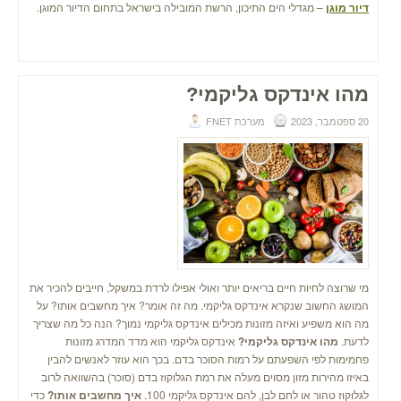
דיור מוגן
– מגדלי הים התיכון, הרשת המובילה בישראל בתחום הדיור המוגן.
מהו אינדקס גליקמי?
20 ספטמבר, 2023
מערכת FNET
מי שרוצה לחיות חיים בריאים יותר ואולי אפילו לרדת במשקל, חייבים להכיר את
המושג החשוב שנקרא אינדקס גליקמי. מה זה אומר? איך מחשבים אותו? על
מה הוא משפיע ואיזה מזונות מכילים אינדקס גליקמי נמוך? הנה כל מה שצריך
לדעת.
מהו אינדקס גליקמי?
אינדקס גליקמי הוא מדד המדרג מזונות
פחמימות לפי השפעתם על רמות הסוכר בדם. בכך הוא עוזר לאנשים להבין
באיזו מהירות מזון מסוים מעלה את רמת הגלוקוז בדם (סוכר) בהשוואה לרוב
לגלוקוז טהור או לחם לבן, להם אינדקס גליקמי 100.
איך מחשבים אותו?
כדי