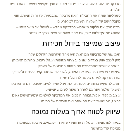
מדבקה עם לוגו, סלוגן או עיצוב ייחודי מוסיפה נופך מקצועי ומעשירה את חוויית
הלקוח.
כשהלקוח פותח את החבילה ורואה מדבקה שמבטאת את זהות המותג, הוא
מקבל רושם של השקעה ותשומת לב לפרטים.
יתרה מכך, אם הלקוח משתמש במדבקה מחדש – למשל, על מוצר אישי –
המותג ממשיך ללוות אותו, גם אחרי שהמוצר עצמו נצרך או נפתח.
עיצוב שמייצר בידול וזכירות
הגמישות של מדבקות ממותגות היא אחד היתרונות הגדולים שלהן.
ניתן לעצב אותן בגדלים שונים, בצורות מגוונות (עיגול, ריבוע, צורות מותאמות)
ובשפה עיצובית שמתכתבת עם הזהות המותגית של העסק.
שימוש בצבעים המייצגים את המותג, לוגו בולט או מסר קצר וקליט יכול להפוך
את המדבקה לפריט שקשה להתעלם ממנו.
חשוב להשקיע בחומרים איכותיים, כמו ויניל עמיד למים, שמבטיחים שהמדבקה
תישאר שלמה ויפה גם לאחר חשיפה לשימוש יומיומי.
עיצוב מוקפד ואיכות גבוהה הופכים את המדבקה לאלמנט שמשתמשים גאים
להציג, מה שמגביר את החשיפה ואת הזכירות של המותג.
שיווק לטווח ארוך בעלות נמוכה
בניגוד לפרסומות דיגיטליות או חומרי שיווק חד-פעמיים, מדבקות ממותגות
מציעות ערך מתמשך.